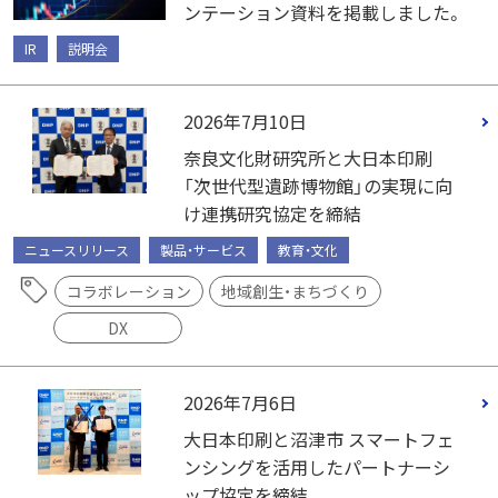
ンテーション資料を掲載しました。
IR
説明会
2026年7月10日
奈良文化財研究所と大日本印刷
「次世代型遺跡博物館」の実現に向
け連携研究協定を締結
ニュースリリース
製品・サービス
教育・文化
コラボレーション
地域創生・まちづくり
DX
2026年7月6日
大日本印刷と沼津市 スマートフェ
ンシングを活用したパートナーシ
ップ協定を締結