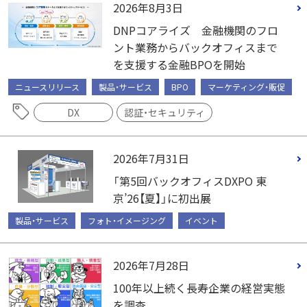
2026年8月3日
DNPコアライズ 金融機関のフロ
ント業務からバックオフィスまで
を支援する金融BPOを開始
ニュースリリース
製品・サービス
BPO
マーケティング・販促
DX
認証・セキュリティ
2026年7月31日
「第5回バックオフィスDXPO 東
京’26【夏】」に初出展
製品・サービス
フォト・イメージング
イベント
2026年7月28日
100年以上続く長寿企業の経営実態
を調査