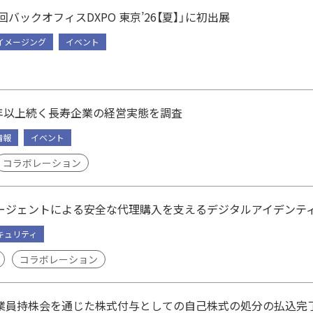
回バックオフィスDXPO 東京’26【夏】」に初出展
イメージング
イベント
0年以上続く長寿企業の経営実態を調査
情報
イベント
コラボレーション
エージェントによる安全な代理購入を支えるデジタルアイデンテ
キュリティ
コラボレーション
業員持株会を通じた株式付与としての自己株式の処分の払込完了及