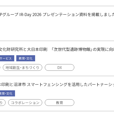
NPグループ IR-Day 2026 プレゼンテーション資料を掲載しまし
文化財研究所と大日本印刷 「次世代型遺跡博物館」の実現に向
・サービス
教育・文化
地域創生・まちづくり
DX
本印刷と沼津市 スマートフェンシングを活用したパートナーシ
教育・文化
り
コラボレーション
教育