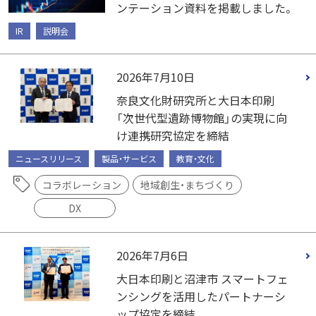
ンテーション資料を掲載しました。
IR
説明会
2026年7月10日
奈良文化財研究所と大日本印刷
「次世代型遺跡博物館」の実現に向
け連携研究協定を締結
ニュースリリース
製品・サービス
教育・文化
コラボレーション
地域創生・まちづくり
DX
2026年7月6日
大日本印刷と沼津市 スマートフェ
ンシングを活用したパートナーシ
ップ協定を締結