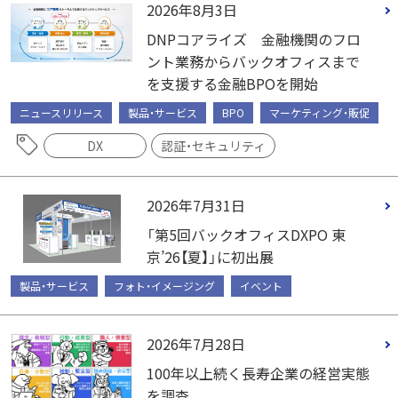
2026年8月3日
DNPコアライズ 金融機関のフロ
ント業務からバックオフィスまで
を支援する金融BPOを開始
ニュースリリース
製品・サービス
BPO
マーケティング・販促
DX
認証・セキュリティ
2026年7月31日
「第5回バックオフィスDXPO 東
京’26【夏】」に初出展
製品・サービス
フォト・イメージング
イベント
2026年7月28日
100年以上続く長寿企業の経営実態
を調査